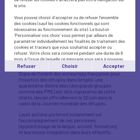
La Charte de l’inclusion des réfugiés en
le site.
entreprise : lancement le 20 juin 2022, par
Singa et Utopies
Vous pouvez choisir d'accepter ou de refuser l'ensemble
des cookies (sauf les cookies fonctionnels qui sont
Le cabinet de conseil et think-tank Utopies s’est
nécessaires au fonctionnement du site). Le bouton
associé à l’ONG Singa, qui accompagne de
'Personnaliser vos choix' vous permet par ailleurs de
nouveaux arrivants (personnes réfugiées,
paramétrer individuellement les finalités de traitement des
demandeurs d’asile…) autour de projets sociaux,
cookies et traceurs que vous souhaitez accepter ou
professionnels et entrepreneuriaux, pour porter
refuser. Votre choix sera conservé pendant une durée de 6
la «
Charte de l’inclusion des personnes réfugiées
mois à l'issue de laquelle ce message vous sera à nouveau
et exilées en entreprise
».
affiché..
Refuser
Choisir
Accepter
Vous pouvez modifier votre choix à tout moment en
Signe de l’intérêt des entreprises françaises pour
cliquant sur le lien
'cookies'
en bas de page.
l’insertion des réfugiés dans l’emploi, une
quarantaine d’entre elles (des grands groupes
comme des PME) est déjà signataires de cette
charte, lancée officiellement le 20 juin dans le
cadre de la Journée mondiale des réfugiés.
Leurs actions porteront notamment sur
l’accompagnement de ces personnes
(apprentissage de la langue, accueil, formation),
et leur bonne intégration dans leurs effectifs.