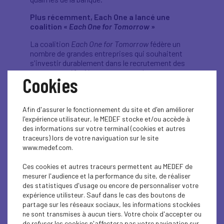
Plus récemment, Each One a lancé une
coalition «
Each One for Tomorrow
»
La coalition
Each One for Tomorrow
fédère un
nombre de grandes entreprises qui souhaitent
s'investir durablement dans le recrutement des
personnes réfugiées et prennent des
Cookies
engagements chiffrés. L’occasion pour ces
entreprises, qui sont par ailleurs régulièrement
interpellées sur les questions de la diversité, de
Afin d'assurer le fonctionnement du site et d'en améliorer
l’égalité et de l’inclusion, de réinventer leurs
l'expérience utilisateur, le MEDEF stocke et/ou accède à
modèles pour contribuer aux transitions en
des informations sur votre terminal (cookies et autres
cours.
traceurs) lors de votre naviguation sur le site
Il s’agit de démontrer qu’accompagner les
www.medef.com.
nouveaux arrivants vers l’emploi est un pari
gagnant-gagnant : les entreprises notamment
Ces cookies et autres traceurs permettent au MEDEF de
gagnent à y pourvoir rapidement des postes clés,
mesurer l'audience et la performance du site, de réaliser
à booster leur marque employeur par une
des statistiques d'usage ou encore de personnaliser votre
approche innovante et responsable de la gestion
expérience utilisteur. Sauf dans le cas des boutons de
des talents, à créer de la valeur par le
partage sur les réseaux sociaux, les informations stockées
développement de l’emploi local.
ne sont transmises à aucun tiers. Votre choix d'accepter ou
de refuser les cookies n'affectera pas votre navigation sur