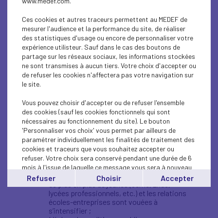
âgés de 13 à 20 ans scolarisés de la classe
www.medef.com.
de cinquième à la terminale.
Un échantillon de 636 jeunes âgés de 13 à 20
Ces cookies et autres traceurs permettent au MEDEF de
ans scolarisés de la classe de cinquième à
mesurer l'audience et la performance du site, de réaliser
la terminale.
des statistiques d'usage ou encore de personnaliser votre
Un échantillon de 889 parents d’élèves âgés
expérience utilisteur. Sauf dans le cas des boutons de
de 13 à 20 ans scolarisés de la classe de
partage sur les réseaux sociaux, les informations stockées
cinquième à la terminale.
ne sont transmises à aucun tiers. Votre choix d'accepter ou
de refuser les cookies n'affectera pas votre navigation sur
Pour le volet qualitatif de l’étude, des focus group
le site.
représentatifs des différents panels ci-dessous
ont été mobilisés.
Vous pouvez choisir d'accepter ou de refuser l'ensemble
des cookies (sauf les cookies fonctionnels qui sont
Trois constats ont poussé le Medef à mener
nécessaires au fonctionnement du site). Le bouton
cette étude :
'Personnaliser vos choix' vous permet par ailleurs de
paramétrer individuellement les finalités de traitement des
Aucun chiffre ni analyse existe sur l’intérêt
cookies et traceurs que vous souhaitez accepter ou
pour les jeunes et les entreprises de
réaliser des immersions en entreprise dans
refuser. Votre choix sera conservé pendant une durée de 6
leur parcours d’orientation ;
mois à l'issue de laquelle ce message vous sera à nouveau
L’Etat demande aux entreprises d’accueillir
affiché..
Refuser
Choisir
Accepter
de plus en plus de jeunes (3ème, 2nde,
Vous pouvez modifier votre choix à tout moment en
lycées professionnels, etc.) et les relations
cliquant sur le lien
'cookies'
en bas de page.
écoles-entreprises sont vouées à
s’intensifier ;