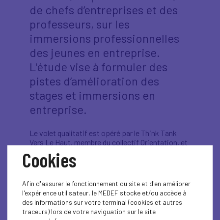
de chefs d’entreprises et des
professeurs, sur les
immersions professionnelles
des jeunes en entreprise.
L'étude vise à formuler des
pistes d’amélioration des
stages et immersions en
entreprise.
Le volet qualitatif est opéré par le Think Tank
Vers Le Haut, membre du collectif Orientation, et
le volet quantitatif a été délégué à Opinion Way.
Cookies
Les panels de l’enquête quantitatif :
Afin d'assurer le fonctionnement du site et d'en améliorer
Un échantillon de 602 entreprises,
l'expérience utilisateur, le MEDEF stocke et/ou accède à
représentatif des entreprises du secteur
des informations sur votre terminal (cookies et autres
privé à partir d’un salarié, hors association.
traceurs) lors de votre naviguation sur le site
Un échantillon de 600 enseignants d’élèves