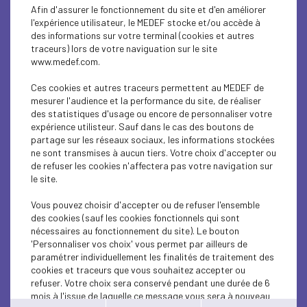
DIGITAL
Afin d'assurer le fonctionnement du site et d'en améliorer
l'expérience utilisateur, le MEDEF stocke et/ou accède à
SUSTAINABLE DEVELOPMENT
des informations sur votre terminal (cookies et autres
traceurs) lors de votre naviguation sur le site
www.medef.com.
SUSTAINABLE DEVELOPMENT
Ces cookies et autres traceurs permettent au MEDEF de
SOCIAL
mesurer l'audience et la performance du site, de réaliser
des statistiques d'usage ou encore de personnaliser votre
MEDEF LIFE
expérience utilisteur. Sauf dans le cas des boutons de
partage sur les réseaux sociaux, les informations stockées
ne sont transmises à aucun tiers. Votre choix d'accepter ou
MEDEF LIFE
de refuser les cookies n'affectera pas votre navigation sur
le site.
MEDEF LIFE
Vous pouvez choisir d'accepter ou de refuser l'ensemble
ECONOMY
des cookies (sauf les cookies fonctionnels qui sont
nécessaires au fonctionnement du site). Le bouton
ECONOMY
'Personnaliser vos choix' vous permet par ailleurs de
paramétrer individuellement les finalités de traitement des
cookies et traceurs que vous souhaitez accepter ou
INTERNATIONAL - EUROPE
refuser. Votre choix sera conservé pendant une durée de 6
mois à l'issue de laquelle ce message vous sera à nouveau
ECONOMY