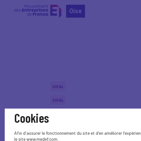
Oise
Home
Événements nationaux
Événements nation
SOCIAL
SOCIAL
Cookies
PARITY-DIVERSITY
SOCIAL
Afin d'assurer le fonctionnement du site et d'en améliorer l'expéri
le site www.medef.com.
SOCIAL