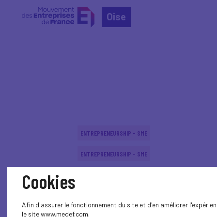
Oise
Home
Événements nationaux
Événements nation
ENTREPRENEURSHIP - SME
ENTREPRENEURSHIP - SME
Cookies
ENTREPRENEURSHIP - SME
ENTREPRENEURSHIP - SME
Afin d'assurer le fonctionnement du site et d'en améliorer l'expéri
le site www.medef.com.
ENTREPRENEURSHIP - SME