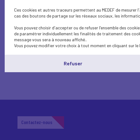
Ces cookies et autres traceurs permettent au MEDEF de mesurer l'au
Atelier : Entrepreneurs, levez les fr
cas des boutons de partage sur les réseaux sociaux, les information
ENTREPRENEURSHIP - SME
Vous pouvez choisir d'accepter ou de refuser l'ensemble des cookies
de paramétrer individuellement les finalités de traitement des cook
Rencontre EuroPP : le financement
message vous sera à nouveau affiché..
Vous pouvez modifier votre choix à tout moment en cliquant sur le 
Refuser
Contactez-nous